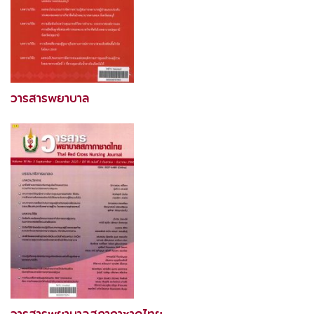
วารสารพยาบาล