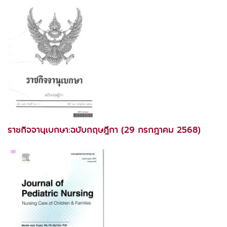
ราชกิจจานุเบกษา:ฉบับกฤษฎีกา (29 กรกฎาคม 2568)