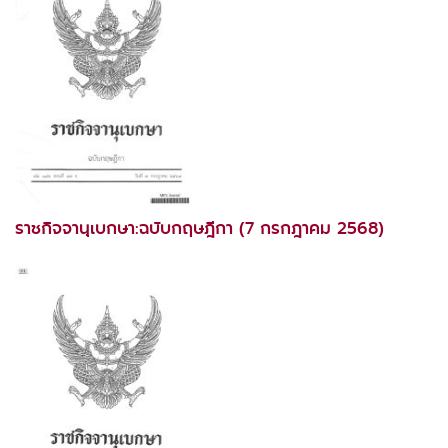
ราชกิจจานุเบกษา:ฉบับกฤษฎีกา (7 กรกฎาคม 2568)