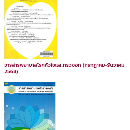
วารสารพยาบาลโรคหัวใจและทรวงอก (กรกฏาคม-ธันวาคม
2568)