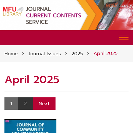
CURRENT CONTENTS SERVICE
Tog
nav
April 2025
Home
Journal Issues
2025
April 2025
1
2
Next