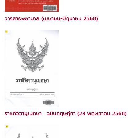
วารสารพยาบาล (เมษายน-มิถุนายน 2568)
ราชกิจจานุเบกษา : ฉบับกฤษฎีกา (23 พฤษภาคม 2568)