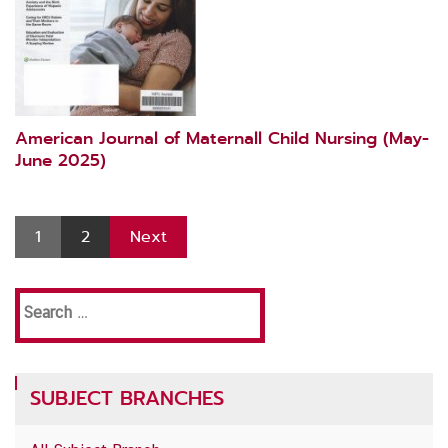
American Journal of Maternall Child Nursing (May-
June 2025)
1
2
Next
Search
for:
SUBJECT BRANCHES