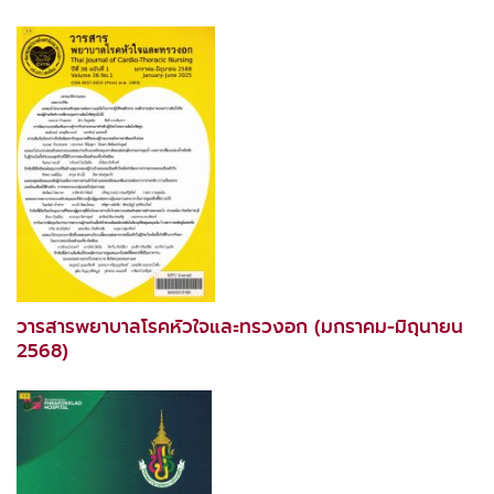
วารสารพยาบาลโรคหัวใจและทรวงอก (มกราคม-มิถุนายน
2568)