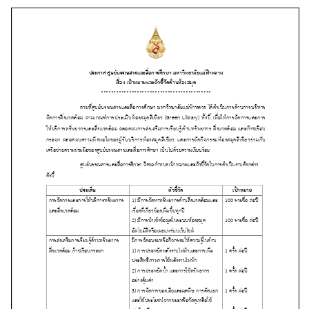
Search
for: