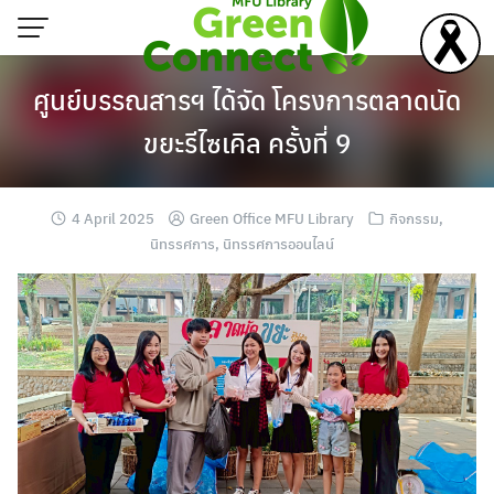
Skip
to
content
ศูนย์บรรณสารฯ ได้จัด โครงการตลาดนัด
ขยะรีไซเคิล ครั้งที่ 9
4 April 2025
Green Office MFU Library
กิจกรรม
,
นิทรรศการ
,
นิทรรศการออนไลน์